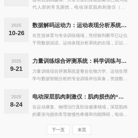
设备准备与环境要求设备应放置在干燥、通风、无
价值。一、测试模式与技术原理等速测试是力量...
代人群的常见困扰，电动深层肌肉刺激仪（DM
直射阳光的环境中，工作台面平稳无振动。电源采
S）凭借“精准触达、高效放松”的特性，成为康复
用220V±5%稳定交流电，配备独立接地线路。治
理疗与日常保健的核心装备。其核心工作逻辑并非
疗区域温度控制在22-25℃，相对湿度40-60%。
数据解码运动力：运动表现分析系统如何重塑训练逻辑？​
2025
简单的振动按摩，而是通过振动频率的精准调控、
电极放置区域需进行清洁消毒，去除皮肤表面油脂
10-26
在竞技体育与专业训练领域，凭经验判断早已让位
振幅的科学匹配，结合高效的能量传导机制，三者
和死皮，确保电极与...
于用数据说话。运动表现分析系统的出现，正以精
协同作用于深层肌肉组织，从生理层面实现肌肉放
准的数据采集与智能解读能力，成为突破训练瓶
松与酸痛缓解，重构肌肉的健康状态。振动频率的
颈、提升竞技水平的核心引擎，为运动训练注入全
梯度适配是激活肌肉放松机制的“指挥信号”。DMS
力量训练综合评测系统：科学训练与能力评估的智能分析平台
2025
新的科学逻辑。​传统训练中，教练往往依赖肉眼观
的频率通常可在10-60Hz间精准调节，不同频率对
9-21
力量训练综合评测系统是整合生物力学、运动生理
察与主观感受评估运动员状态，难免存在误差与疏
应不同的肌肉作用效果：低频率（...
学与数据智能分析的专业训练评估装备，凭借数据
漏。而运动表现分析系统通过整合高精度传感器、
采集精准、指标分析全面、指导个性化的优势，广
AI算法与实时数据传输技术，实现了训练过程的量
泛应用于专业体育训练、健身健康管理、康复医
化。系统可精准捕捉运动员的动作轨迹、发力强
电动深层肌肉刺激仪：肌肉损伤的“深层修复专家”
2025
学、职业体能培训等领域，为力量训练的科学性、
度、心率变化、能量消耗等多维度数据，从短跑的
8-24
在运动康复、物理治疗及职业健康领域，深层肌肉
安全性与有效性提供数据支撑，是实现精准训练的
步频步幅到举重的动作幅度，从团队项目的跑...
的紧张与损伤常导致慢性疼痛和功能障碍，电动深
核心工具。​在专业体育训练领域，该系统是运动员
层肌肉刺激仪凭借高频机械振动的渗透力，成为直
竞技能力提升的科学助手。针对田径、举重、球类
达肌筋膜层的“修复利器”，为缓解肌肉痉挛、促进
下一页
末页
等项目运动员，系统通过高精度力传感器、运动捕
恢复提供高效解决方案。​传统按摩手法仅能作用于
捉摄像头同步采集训练中的发力峰值、力量增长速