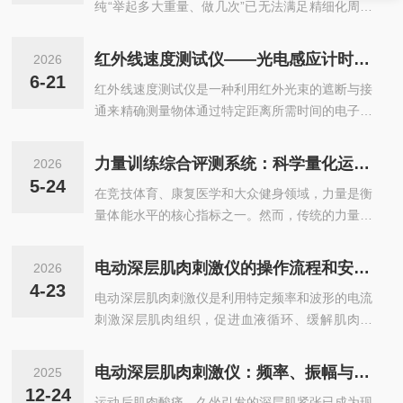
纯“举起多大重量、做几次”已无法满足精细化周期
化训练的需求。教练需要知道运动员在推举或深蹲
过程中，杠铃的轨迹是否偏移、离心与向心阶段耗
红外线速度测试仪——光电感应计时原理与体育运动精准测速应用
2026
时各是多少、左右侧伸膝力矩是否平衡，甚至杠铃
6-21
红外线速度测试仪是一种利用红外光束的遮断与接
是否发生不必要的旋转或晃动。智能杠铃杆监测器
通来精确测量物体通过特定距离所需时间的电子设
正是为解决这一信息缺失而生：它把传统的力量训
备。它通常由成对设置的红外发射端与接收端（即
练器械变成一台“可穿戴”的动力学采集终端，在每
光电门）、计时主机及数据处理软件组成。在体育
一次蹲拉推举中，实时量化运动员的力量输出与技
力量训练综合评测系统：科学量化运动员爆发力与功率输出
2026
训练中，该仪器被广泛用于测量运动员的短跑分段
术动作质量。传感原理：九轴IMU融合+载荷算法
5-24
在竞技体育、康复医学和大众健身领域，力量是衡
速度、冲刺瞬时速度及敏捷变向速度，为教练员提
反推主流智能杠铃监测器采用多传感器融...
量体能水平的核心指标之一。然而，传统的力量评
供客观、量化的数据支持，以评估训练效果并优化
估方法如一次最大重复重量测试虽然简单直观，但
技术动作。一、设备基本构成典型红外线速度测试
无法揭示力量产生的动态特征，也不能评估不同速
仪包含以下核心部件：红外光电门：通常配备两组
电动深层肌肉刺激仪的操作流程和安全防护
2026
度下的力量表现。力量训练综合评测系统采用等
或多组独立的光电传感器。每组传感器包含一个发
4-23
电动深层肌肉刺激仪是利用特定频率和波形的电流
速、等长、等张等多种测试模式，通过高精度传感
射端（发出不可见红外光束）和一个接收端（...
刺激深层肌肉组织，促进血液循环、缓解肌肉紧
器测量力、位移和时间参数，计算出峰值力矩、平
张、加速损伤修复的理疗设备。本指南从设备准
均功率、爆发力等力学指标，为教练员和康复师提
备、操作流程、参数设置、安全防护等方面提供系
供运动员肌肉功能状态的全面画像。本文将系统介
电动深层肌肉刺激仪：频率、振幅与能量的协同镇痛密
2025
统性操作指导，确保治疗的安全性和有效性。一、
绍该系统的测试原理、主要参数及在实践中的应用
12-24
运动后肌肉酸痛、久坐引发的深层肌紧张已成为现