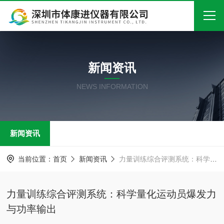
首页
新闻资讯
关于我们
NEWS INFORMATION
产品中心
新闻中心
新闻资讯
技术文章
在线留言
当前位置：
首页
新闻资讯
力量训练综合评测系统：科学量化运动员爆发力与功率输出
联系我们
力量训练综合评测系统：科学量化运动员爆发力
与功率输出