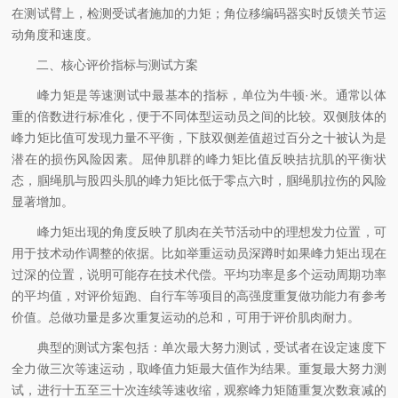
在测试臂上，检测受试者施加的力矩；角位移编码器实时反馈关节运
动角度和速度。
二、核心评价指标与测试方案
峰力矩是等速测试中最基本的指标，单位为牛顿·米。通常以体
重的倍数进行标准化，便于不同体型运动员之间的比较。双侧肢体的
峰力矩比值可发现力量不平衡，下肢双侧差值超过百分之十被认为是
潜在的损伤风险因素。屈伸肌群的峰力矩比值反映拮抗肌的平衡状
态，腘绳肌与股四头肌的峰力矩比低于零点六时，腘绳肌拉伤的风险
显著增加。
峰力矩出现的角度反映了肌肉在关节活动中的理想发力位置，可
用于技术动作调整的依据。比如举重运动员深蹲时如果峰力矩出现在
过深的位置，说明可能存在技术代偿。平均功率是多个运动周期功率
的平均值，对评价短跑、自行车等项目的高强度重复做功能力有参考
价值。总做功量是多次重复运动的总和，可用于评价肌肉耐力。
典型的测试方案包括：单次最大努力测试，受试者在设定速度下
全力做三次等速运动，取峰值力矩最大值作为结果。重复最大努力测
试，进行十五至三十次连续等速收缩，观察峰力矩随重复次数衰减的