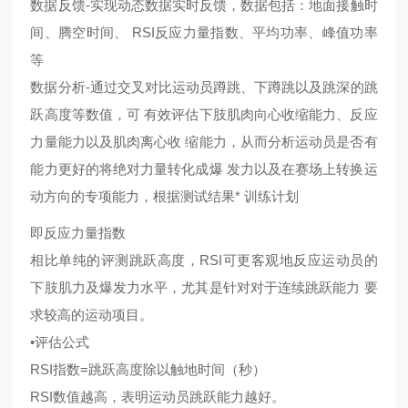
数据反馈-实现动态数据实时反馈，数据包括：地面接触时
间、腾空时间、 RSI反应力量指数、平均功率、峰值功率
等
数据分析-通过交叉对比运动员蹲跳、下蹲跳以及跳深的跳
跃高度等数值，可 有效评估下肢肌肉向心收缩能力、反应
力量能力以及肌肉离心收 缩能力，从而分析运动员是否有
能力更好的将绝对力量转化成爆 发力以及在赛场上转换运
动方向的专项能力，根据测试结果* 训练计划
即反应力量指数
相比单纯的评测跳跃高度，RSI可更客观地反应运动员的
下肢肌力及爆发力水平，尤其是针对对于连续跳跃能力 要
求较高的运动项目。
•评估公式
RSI指数=跳跃高度除以触地时间（秒）
RSI数值越高，表明运动员跳跃能力越好。