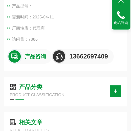
产品型号：
更新时间：2025-04-11
电话咨询
厂商性质：代理商
访问量：7886
13662697409
产品咨询
产品分类
PRODUCT CLASSIFICATION
相关文章
RELATED ARTICLES