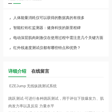
人体能量消耗仪可以获得的数据真的有很多
智能杠铃杠监测器：健身科技的新里程碑
电动深层肌肉刺激仪在使用过程中需注意几个关键方面
红外线速度测试仪都有哪些特点和优势？
详细介绍
在线留言
EZEJump 无线纵跳测试系统
跳跃测试-可进行各种跳跃测试，用于评估下肢爆发力、肌
肉发力率以及反应 力量水平