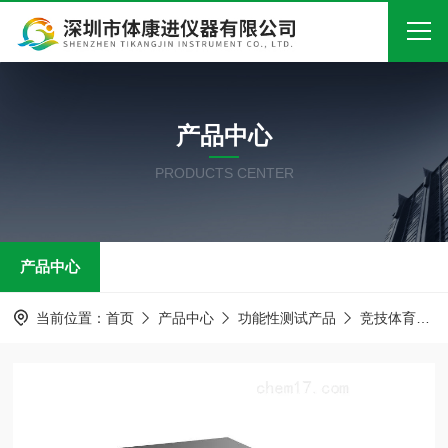
首页
产品中心
关于我们
PRODUCTS CENTER
产品中心
新闻中心
产品中心
技术文章
在线留言
当前位置：
首页
产品中心
功能性测试产品
竞技体育产品
联系我们