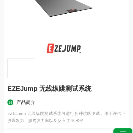
EZEJump 无线纵跳测试系统
产品简介
EZEJump 无线纵跳测试系统可进行各种跳跃测试，用于评估下
肢爆发力、肌肉发力率以及反应 力量水平
数据反馈