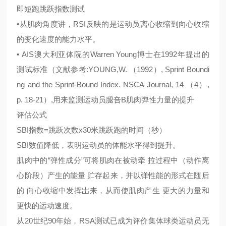
即短跑跳跃指数测试
•从肌肉角度讲，RSI反映的是运动员离心收缩到向心收缩
的变化速度的能力水平。
• AIS澳大利亚体院的Warren Young博士在1992年提出的
测试标准（文献参考:YOUNG,W. （1992）, Sprint Boundi
ng and the Sprint-Bound Index. NSCA Journal, 14 （4）,
p. 18-21）,用来监测运动员腿咅B肌肉弹性力量的提升
评估公式
SBI指数=跳跃次数x30米跳跃跑的时间（秒）
SBI数值降低，表明运动员的体能水平得到提升。
肌肉中的“弹性成分”可将肌肉在被动牵 拉过程中（动作离
心阶段）产生的能量 贮存起来，并以弹性能的形式在随后
的 向心收缩中发挥岀来，从而使肌肉产生 更大的力量和
更快的运动速度。
从20世纪90年始，RSA测试已成为评价集体球类运动员无