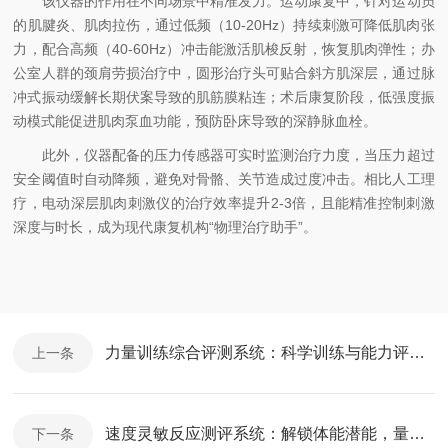
该仪器的作用在不同场景中精准发力。运动康复中，针对运动员
的肌腱炎、肌肉拉伤，通过低频（10-20Hz）持续刺激可降低肌肉张
力，配合高频（40-60Hz）冲击能激活肌梭反射，恢复肌肉弹性；办
公室人群的颈肩劳损治疗中，圆形治疗头可贴合斜方肌深层，通过脉
冲式振动缓解长期伏案导致的肌筋膜粘连；术后康复阶段，低强度振
动模式能促进肌肉泵血功能，预防卧床导致的深静脉血栓。​
此外，仪器配备的压力传感器可实时监测治疗力度，当压力超过
安全阈值时自动降频，避免对骨骼、关节造成过度冲击。相比人工理
疗，电动深层肌肉刺激仪的治疗效率提升2-3倍，且能精准控制刺激
深度与时长，成为现代康复机构“物理治疗助手”。​
力量训练综合评测系统：科学训练与能力评估的智能分析平台
上一条
速度灵敏反应测评系统：解锁体能潜能，量化动态表现
下一条