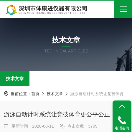
首页
技术文章
关于我们
TECHNICAL ARTICLES
产品中心
新闻中心
技术文章
技术文章
在线留言
当前位置：
首页
技术文章
游泳自动计时系统让竞技体育更公平公正
联系我们
游泳自动计时系统让竞技体育更公平公正
更新时间：2020-08-11
点击次数：3799
电话咨询